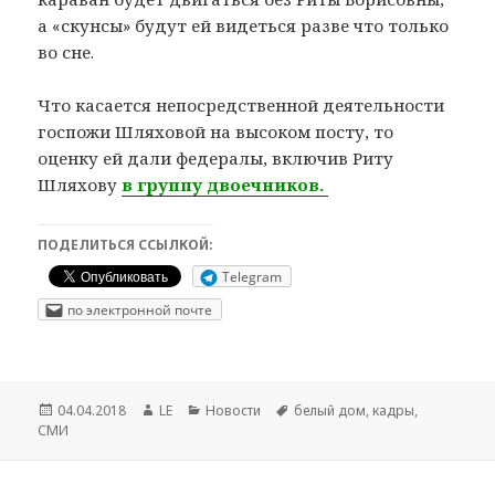
а «скунсы» будут ей видеться разве что только
во сне.
Что касается непосредственной деятельности
госпожи Шляховой на высоком посту, то
оценку ей дали федералы, включив Риту
Шляхову
в группу двоечников.
ПОДЕЛИТЬСЯ ССЫЛКОЙ:
Telegram
по электронной почте
Опубликовано
Автор
Рубрики
Метки
04.04.2018
LE
Новости
белый дом
,
кадры
,
СМИ