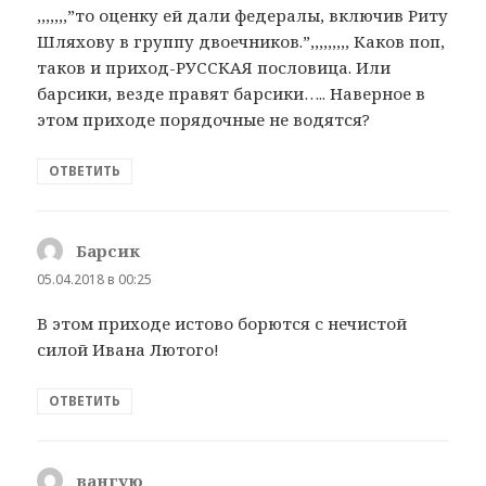
,,,,,,,”то оценку ей дали федералы, включив Риту
Шляхову в группу двоечников.”,,,,,,,,, Каков поп,
таков и приход-РУССКАЯ пословица. Или
барсики, везде правят барсики….. Наверное в
этом приходе порядочные не водятся?
ОТВЕТИТЬ
Барсик
:
05.04.2018 в 00:25
В этом приходе истово борются с нечистой
силой Ивана Лютого!
ОТВЕТИТЬ
вангую
: