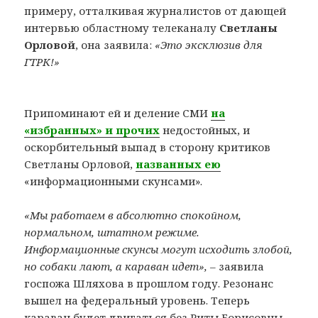
примеру, отталкивая журналистов от дающей
интервью областному телеканалу
Светланы
Орловой
, она заявила:
«Это эксклюзив для
ГТРК!»
Припоминают ей и деление СМИ
на
«избранных» и прочих
недостойных, и
оскорбительный выпад в сторону критиков
Светланы Орловой,
названных ею
«информационными скунсами».
«Мы работаем в абсолютно спокойном,
нормальном, штатном режиме.
Информационные скунсы могут исходить злобой,
но собаки лают, а караван идет»,
– заявила
госпожа Шляхова в прошлом году. Резонанс
вышел на федеральный уровень. Теперь
караван будет двигаться без Риты Борисовны,