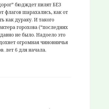
дорог” бюдждет пилят БЕЗ
т флагов шарахались, как от
ь как дураку. И такого
актера горохова (“последних
давно не было. Надоело это
тдохнет огромная чиновничья
. лет 6 для начала.