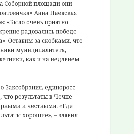
на Соборной площади они
ронтовичка» Анна Паевская
в: «Было очень приятно
кренне радовались победе
. Оставим за скобками, что
дники муниципалитета,
етники, как и на недавнем
го Заксобрания, единоросс
, что результаты в Чечне
верными и честными. «Где
ультаты хорошие», – заявил