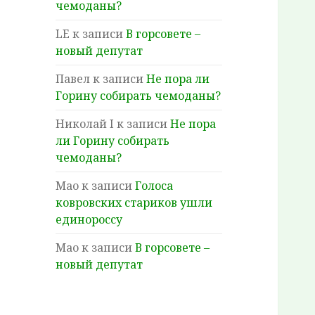
чемоданы?
LE
к записи
В горсовете –
новый депутат
Павел
к записи
Не пора ли
Горину собирать чемоданы?
Николай I
к записи
Не пора
ли Горину собирать
чемоданы?
Мао
к записи
Голоса
ковровских стариков ушли
единороссу
Мао
к записи
В горсовете –
новый депутат