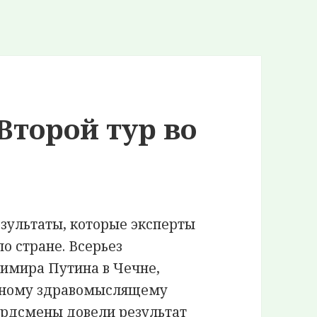
Второй тур во
зультаты, которые эксперты
о стране. Всерьез
димира Путина в Чечне,
 одному здравомыслящему
ордсмены довели результат