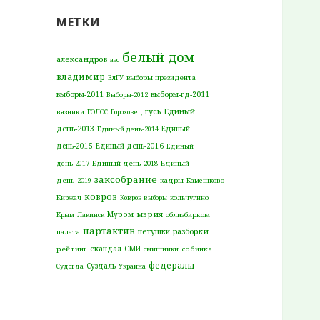
МЕТКИ
белый дом
александров
аэс
владимир
ВлГУ
выборы президента
выборы-2011
выборы-гд-2011
Выборы-2012
гусь
Единый
вязники
ГОЛОС
Гороховец
день-2013
Единый
Единый день-2014
день-2015
Единый день-2016
Единый
день-2017
Единый день-2018
Единый
заксобрание
день-2019
кадры
Камешково
ковров
Киржач
Ковров выборы
кольчугино
мэрия
Муром
Крым
Лакинск
облизбирком
партактив
разборки
петушки
палата
рейтинг
скандал
СМИ
смишники
собинка
федералы
Суздаль
Судогда
Украина