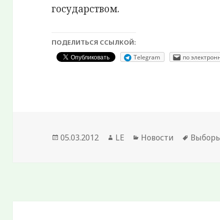
государством.
ПОДЕЛИТЬСЯ ССЫЛКОЙ:
Telegram
по электрон
Опубликовано
Автор
Рубрики
Метки
05.03.2012
LE
Новости
Выборы